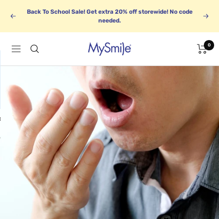
Saltar
Back To School Sale! Get extra 20% off storewide! No code
al
Anterior
Sigu
needed.
contenido
0
MySmile
Navigación
E
BUNDLE UP
Save up to 30%
o