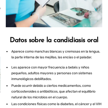
MOUTHWASH
an
Fresh Breath
Anywhere
Datos sobre la candidiasis oral
Aparece como manchas blancas y cremosas en la lengua,
la parte interna de las mejillas, las encías o el paladar.
Les aparece con mayor frecuencia a bebés y niños
pequeños, adultos mayores y personas con sistemas
inmunológicos debilitados.
Puede ocurrir debido a ciertos medicamentos, como
corticosteroides o antibióticos, que afectan el equilibrio
natural de los microbios en el cuerpo.
PROS AND CONS OF
R
ULTRASONIC
Las condiciones físicas como la diabetes, el cáncer y el VIH
RETAINER CLEANERS